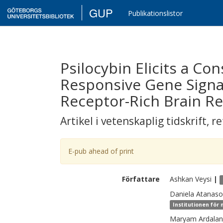
GUP
Publikationslistor
Psilocybin Elicits a Co
Responsive Gene Signa
Receptor-Rich Brain Re
Artikel i vetenskaplig tidskrift
,
re
E-pub ahead of print
Författare
Ashkan
Veysi
|
Daniela
Atanaso
Institutionen för
Maryam
Ardalan