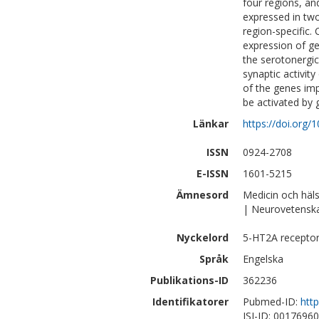
four regions, an
expressed in two
region-specific.
expression of ge
the serotonergic 
synaptic activi
of the genes imp
be activated by 
Länkar
https://doi.org/
ISSN
0924-2708
E-ISSN
1601-5215
Ämnesord
Medicin och häl
| Neurovetensk
Nyckelord
5-HT2A receptors
Språk
Engelska
Publikations-ID
362236
Identifikatorer
Pubmed-ID:
htt
ISI-ID: 0017696