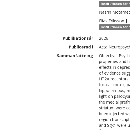
Institutionen för 
Nasrin
Motame
Elias
Eriksson
|
Institutionen för
Publikationsår
2026
Publicerad i
Acta Neuropsych
Sammanfattning
Objective: Psych
properties and h
effects in depres
of evidence sugge
HT2A receptors l
frontal cortex, 
hippocampus, an
light on psiloc
the medial prefr
striatum were co
been injected wi
region transcrip
and Sgk1 were up