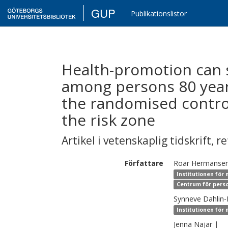
GUP
Publikationslistor
Health-promotion can s
among persons 80 year
the randomised control
the risk zone
Artikel i vetenskaplig tidskrift
,
re
Författare
Roar
Hermansen
Institutionen för 
Centrum för perso
Synneve
Dahlin-
Institutionen för
Jenna
Najar
|