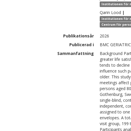
Institutionen för
Qarin
Lood
|
Institutionen för 
Centrum för perso
Publikationsår
2026
Publicerad i
BMC GERIATRICS,
Sammanfattning
Background Partic
greater life sati
tends to decline
influence such p
older. This stud
meetings affect 
persons aged 80
Gothenburg, Swe
single-blind, con
independent, co
assigned to one 
envelopes. A tot
visit group, 199
Participants ana