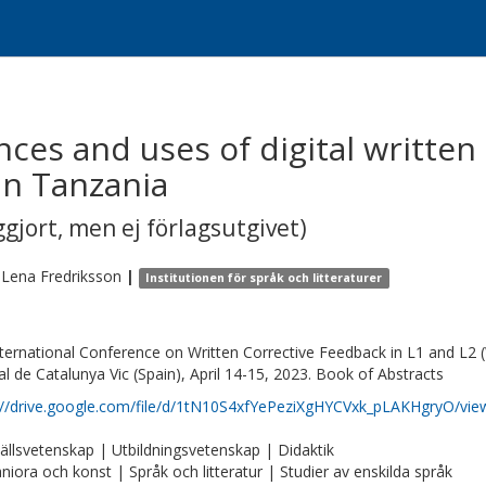
ces and uses of digital written
in Tanzania
gjort, men ej förlagsutgivet)
-Lena
Fredriksson
|
Institutionen för språk och litteraturer
nternational Conference on Written Corrective Feedback in L1 and L2 (
al de Catalunya Vic (Spain), April 14-15, 2023. Book of Abstracts
://drive.google.com/file/d/1tN10S4xfYePeziXgHYCVxk_pLAKHgryO/vie
llsvetenskap | Utbildningsvetenskap | Didaktik
iora och konst | Språk och litteratur | Studier av enskilda språk