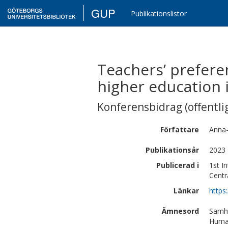
GUP
Publikationslistor
Teachers’ preferen
higher education 
Konferensbidrag (offentlig
Författare
Anna
Publikationsår
2023
Publicerad i
1st I
Centr
Länkar
https
Ämnesord
Samhä
Human