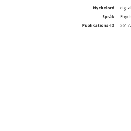
Nyckelord
digit
Språk
Engel
Publikations-ID
3617