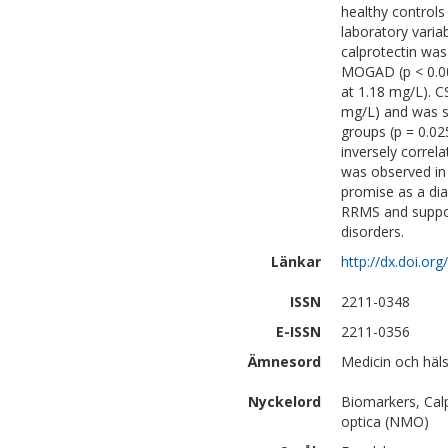
healthy controls
laboratory varia
calprotectin w
MOGAD (p < 0.00
at 1.18 mg/L). C
mg/L) and was s
groups (p = 0.02
inversely correl
was observed i
promise as a d
RRMS and suppor
disorders.
Länkar
http://dx.doi.or
ISSN
2211-0348
E-ISSN
2211-0356
Ämnesord
Medicin och häls
Nyckelord
Biomarkers, Calp
optica (NMO)