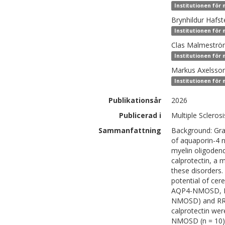
Institutionen för
Brynhildur
Hafst
Institutionen för
Clas
Malmeströ
Institutionen för
Markus
Axelsso
Institutionen för
Publikationsår
2026
Publicerad i
Multiple Scleros
Sammanfattning
Background: Gra
of aquaporin-4 
myelin oligoden
calprotectin, a 
these disorders.
potential of cer
AQP4-NMOSD, M
NMOSD) and RRMS
calprotectin wer
NMOSD (n = 10)