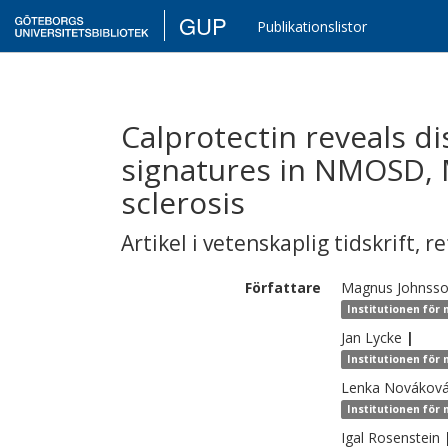
GUP
Publikationslistor
Calprotectin reveals d
signatures in NMOSD,
sclerosis
Artikel i vetenskaplig tidskrift
,
re
Författare
Magnus
Johnss
Institutionen för
Jan
Lycke
|
Institutionen för
Lenka
Nováková
Institutionen för
Igal
Rosenstein