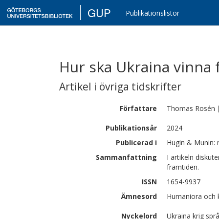
GUP
Publikationslistor
Hur ska Ukraina vinna 
Artikel i övriga tidskrifter
Författare
Thomas
Rosén
Publikationsår
2024
Publicerad i
Hugin & Munin: m
Sammanfattning
I artikeln disku
framtiden.
ISSN
1654-9937
Ämnesord
Humaniora och ko
Nyckelord
Ukraina krig spr