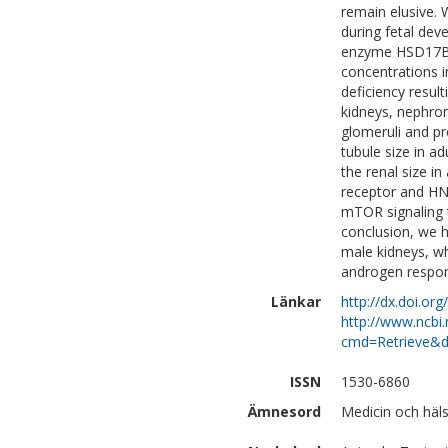
remain elusive.
during fetal de
enzyme HSD17B3 
concentrations 
deficiency resul
kidneys, nephro
glomeruli and pr
tubule size in a
the renal size i
receptor and HNF
mTOR signaling t
conclusion, we 
male kidneys, w
androgen respon
Länkar
http://dx.doi.or
http://www.ncbi.
cmd=Retrieve&d
ISSN
1530-6860
Ämnesord
Medicin och häls