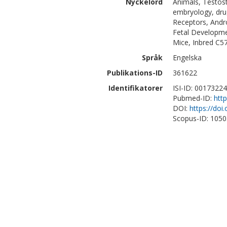
Nyckelord
Animals, Testos
embryology, dru
Receptors, Andr
Fetal Developme
Mice, Inbred C5
Språk
Engelska
Publikations-ID
361622
Identifikatorer
ISI-ID: 0017322
Pubmed-ID:
htt
DOI:
https://doi
Scopus-ID: 105