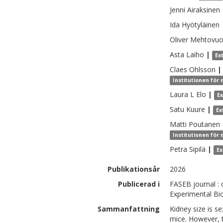
Jenni
Airaksinen
Ida
Hyötyläinen
Oliver
Mehtovuo
Asta
Laiho
|
Ex
Claes
Ohlsson
|
Institutionen för 
Laura L
Elo
|
E
Satu
Kuure
|
Ex
Matti
Poutanen
Institutionen för 
Petra
Sipilä
|
Ex
Publikationsår
2026
Publicerad i
FASEB journal : 
Experimental Bio
Sammanfattning
Kidney size is s
mice. However, 