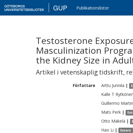
GUP
Publikationslistor
Testosterone Exposure
Masculinization Prog
the Kidney Size in Adul
Artikel i vetenskaplig tidskrift
,
re
Författare
Arttu
Junnila
|
E
Kalle T
Rytköne
Guillermo
Marti
Mats
Perk
|
Ext
Otto
Mäkelä
|
Hao
Li
|
Extern