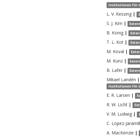
Institutionen för
L. V.
Kessing
|
S. J.
Kim
|
Exter
B.
Konig
|
Exter
T. L.
Kot
|
Exter
M.
Koval
|
Exte
M.
Kunz
|
Exter
B.
Lafer
|
Exter
Mikael
Landén
|
Institutionen för
E. R.
Larsen
|
E
R. W.
Licht
|
Ex
V. M.
Ludwig
|
C.
Lopez-Jaramil
A.
MacKenzie
|