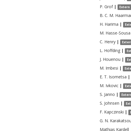
P.
Grof
|
Extern
B. C. M.
Haarma
H.
Harima
|
Ext
M.
Hasse-Sousa
C.
Henry
|
Exter
L.
Hoffding
|
Ex
J.
Houenou
|
Ex
M.
Imbesi
|
Ext
E. T.
Isometsa
|
M.
Ivkovic
|
Ext
S.
Janno
|
Exter
S.
Johnsen
|
Ex
F.
Kapczinski
|
G. N.
Karakatsou
Mathias
Kardell