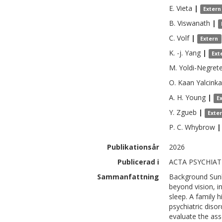
E.
Vieta
|
Extern
B.
Viswanath
|
C.
Volf
|
Extern
K. -j.
Yang
|
Ext
M.
Yoldi-Negret
O. Kaan
Yalcink
A. H.
Young
|
E
Y.
Zgueb
|
Exte
P. C.
Whybrow
|
Publikationsår
2026
Publicerad i
ACTA PSYCHIATR
Sammanfattning
Background Sunl
beyond vision, i
sleep. A family 
psychiatric diso
evaluate the ass