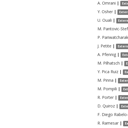
A.
Omrani
|
Ext
Y.
Osher
|
Exter
U.
Ouali
|
Exter
M.
Pantovic-Ste
P.
Pariwatcharak
J.
Petite
|
Exter
A.
Pfennig
|
Ext
M.
Pilhatsch
|
E
Y. Pica
Ruiz
|
E
M.
Pinna
|
Exte
M.
Pompili
|
Ex
R.
Porter
|
Exte
D.
Quiroz
|
Ext
F. Diego
Rabelo
R.
Ramesar
|
E