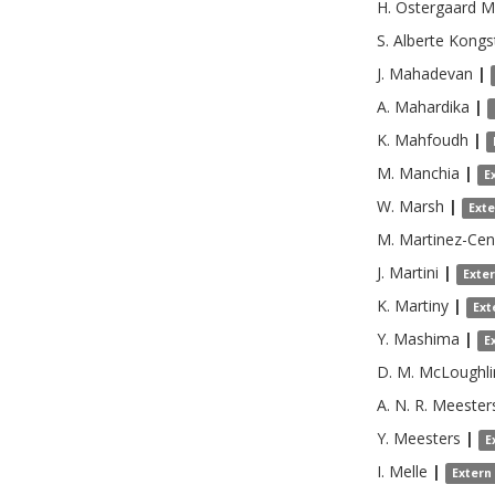
H. Ostergaard
M
S. Alberte Kongs
J.
Mahadevan
|
A.
Mahardika
|
K.
Mahfoudh
|
M.
Manchia
|
E
W.
Marsh
|
Ext
M.
Martinez-Cen
J.
Martini
|
Exte
K.
Martiny
|
Ext
Y.
Mashima
|
E
D. M.
McLoughli
A. N. R.
Meester
Y.
Meesters
|
E
I.
Melle
|
Extern