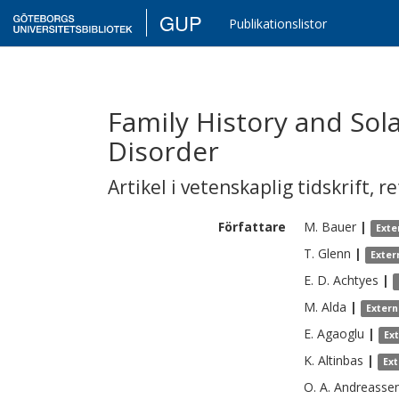
GUP
Publikationslistor
Family History and Solar
Disorder
Artikel i vetenskaplig tidskrift
,
re
Författare
M.
Bauer
|
Exte
T.
Glenn
|
Exter
E. D.
Achtyes
|
M.
Alda
|
Extern
E.
Agaoglu
|
Ex
K.
Altinbas
|
Ex
O. A.
Andreasse