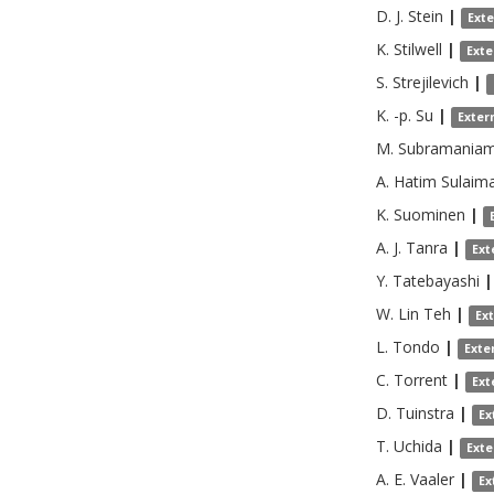
D. J.
Stein
|
Ext
K.
Stilwell
|
Exte
S.
Strejilevich
|
K. -p.
Su
|
Exter
M.
Subramania
A. Hatim
Sulaim
K.
Suominen
|
A. J.
Tanra
|
Ext
Y.
Tatebayashi
|
W. Lin
Teh
|
Ex
L.
Tondo
|
Exte
C.
Torrent
|
Ext
D.
Tuinstra
|
Ex
T.
Uchida
|
Exte
A. E.
Vaaler
|
Ex