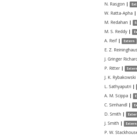
N.
Rasgon
|
Ex
W.
Ratta-Apha
|
M.
Redahan
|
E
M. S.
Reddy
|
E
A.
Reif
|
Extern
E. Z.
Reininghau
J. Gringer
Richar
P.
Ritter
|
Exter
J. K.
Rybakowski
L.
Sathyaputri
|
A. M.
Scippa
|
E
C.
Simhandl
|
E
D.
Smith
|
Exte
J.
Smith
|
Extern
P. W.
Stackhous