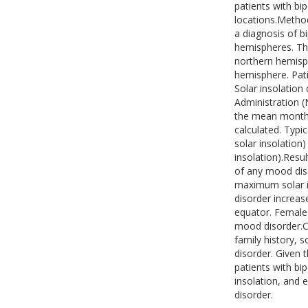
patients with bip
locations.Method
a diagnosis of bi
hemispheres. Thi
northern hemisph
hemisphere. Pati
Solar insolatio
Administration (
the mean month
calculated. Typic
solar insolation)
insolation).Resu
of any mood dis
maximum solar i
disorder increas
equator. Female 
mood disorder.C
family history, s
disorder. Given 
patients with bi
insolation, and 
disorder.