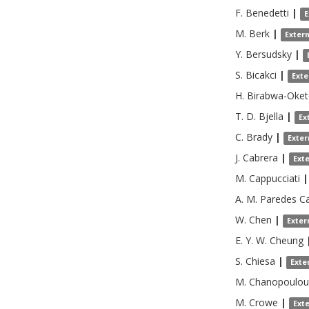
F.
Benedetti
|
E
M.
Berk
|
Exter
Y.
Bersudsky
|
S.
Bicakci
|
Exte
H.
Birabwa-Oke
T. D.
Bjella
|
Ex
C.
Brady
|
Exter
J.
Cabrera
|
Ext
M.
Cappucciati
|
A. M. Paredes
C
W.
Chen
|
Exter
E. Y. W.
Cheung
S.
Chiesa
|
Exte
M.
Chanopoulou
M.
Crowe
|
Ext