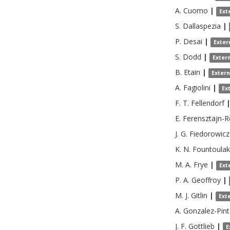
A.
Cuomo
|
Ext
S.
Dallaspezia
|
P.
Desai
|
Exter
S.
Dodd
|
Exter
B.
Etain
|
Exter
A.
Fagiolini
|
Ex
F. T.
Fellendorf
E.
Ferensztajn-
J. G.
Fiedorowicz
K. N.
Fountoulak
M. A.
Frye
|
Ext
P. A.
Geoffroy
|
M. J.
Gitlin
|
Ext
A.
Gonzalez-Pin
J. F.
Gottlieb
|
E