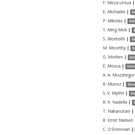
F.
Meza-Urzua
|
E.
Michaelis
|
E
P.
Mikolas
|
Ext
Y. Ming
Mok
|
S.
Monteith
|
E
M.
Moorthy
|
E
G.
Morken
|
Ex
E.
Mosca
|
Exte
A. A.
Mozzhegor
R.
Munoz
|
Ext
S. V.
Mythri
|
Ex
R. K.
Nadella
|
T.
Nakanotani
|
R. Ernst
Nielsen
C.
O'Donovan
|