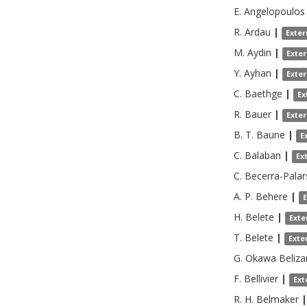
E.
Angelopoulos
R.
Ardau
|
Exter
M.
Aydin
|
Exte
Y.
Ayhan
|
Exte
C.
Baethge
|
Ex
R.
Bauer
|
Exte
B. T.
Baune
|
E
C.
Balaban
|
Ex
C.
Becerra-Palar
A. P.
Behere
|
H.
Belete
|
Exte
T.
Belete
|
Exte
G. Okawa
Beliza
F.
Bellivier
|
Ext
R. H.
Belmaker
|