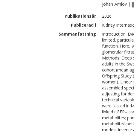
Johan
Ärnlöv
|
Publikationsår
2026
Publicerad i
Kidney Internati
Sammanfattning
Introduction: Evi
limited, particul
function. Here, 
glomerular filtr
Methods: Deep s
adults in the S
cohort (mean ag
Offspring Study
women). Linear 
assembled speci
adjusting for de
technical variab
were tested in M
linked eGFR-ass
metabolites; par
metabolite/speci
modest inverse a