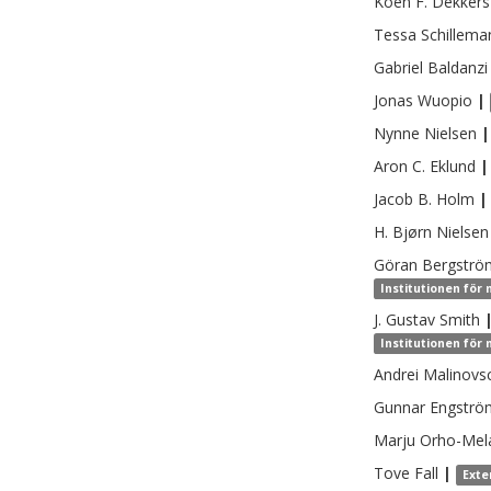
Koen F.
Dekkers
Tessa
Schillema
Gabriel
Baldanzi
Jonas
Wuopio
|
Nynne
Nielsen
|
Aron C.
Eklund
|
Jacob B.
Holm
|
H. Bjørn
Nielsen
Göran
Bergströ
Institutionen för 
J. Gustav
Smith
Institutionen för 
Andrei
Malinovs
Gunnar
Engströ
Marju
Orho-Mel
Tove
Fall
|
Exte