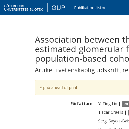
GUP
Publikationslistor
Association between t
estimated glomerular f
population-based coho
Artikel i vetenskaplig tidskrift
,
re
E-pub ahead of print
Författare
Yi Ting
Lin
|
Ext
Tiscar
Graells
|
Sergi
Sayols-Bai