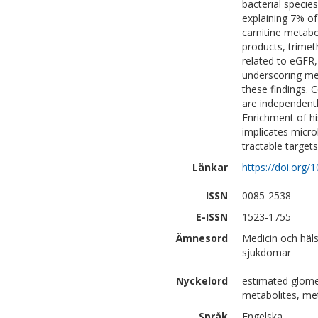
bacterial specie
explaining 7% of 
carnitine metab
products, trimet
related to eGFR,
underscoring met
these findings. 
are independentl
Enrichment of hi
implicates micro
tractable targets
Länkar
https://doi.org/1
ISSN
0085-2538
E-ISSN
1523-1755
Ämnesord
Medicin och häls
sjukdomar
Nyckelord
estimated glomeru
metabolites, m
Språk
Engelska