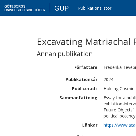
GUP
Publikationslistor
Excavating Matriachal 
Annan publikation
Författare
Frederika
Tevebr
Publikationsår
2024
Publicerad i
Holding Cosmic
Sammanfattning
Essay for a publ
exhibition-inter
Future Objects"
political potenc
Länkar
https://www.aca