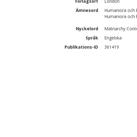
Förlagsort
London
Ämnesord
Humaniora och k
Humaniora och k
Nyckelord
Matriarchy Cont
Språk
Engelska
Publikations-ID
361419