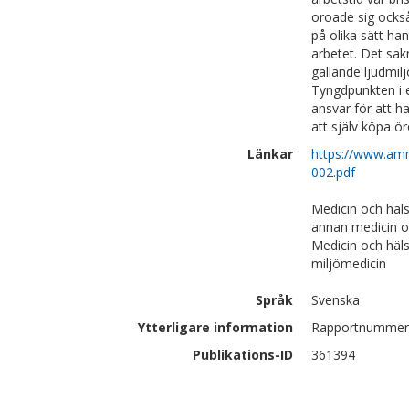
oroade sig ocks
på olika sätt ha
arbetet. Det sak
gällande ljudmil
Tyngdpunkten i e
ansvar för att h
att själv köpa ö
Länkar
https://www.am
002.pdf
Medicin och häl
annan medicin o
Medicin och häl
miljömedicin
Språk
Svenska
Ytterligare information
Rapportnummer
Publikations-ID
361394