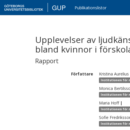
GUP
Publikationslistor
Upplevelser av ljudkäns
bland kvinnor i försko
Rapport
Författare
Kristina
Aurelius 
Institutionen för
Monica
Bertilss
Institutionen för
Maria
Hoff
|
Institutionen för 
Sofie
Fredriksso
Institutionen för