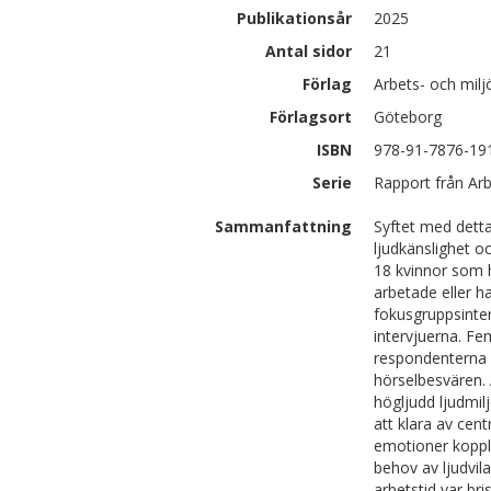
Publikationsår
2025
Antal sidor
21
Förlag
Arbets- och milj
Förlagsort
Göteborg
ISBN
978-91-7876-19
Serie
Rapport från Arb
Sammanfattning
Syftet med detta
ljudkänslighet o
18 kvinnor som h
arbetade eller h
fokusgruppsinter
intervjuerna. F
respondenterna 
hörselbesvären.
högljudd ljudmil
att klara av cen
emotioner koppla
behov av ljudvil
arbetstid var bri