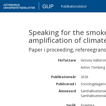
GUP
Publikationslistor
Speaking for the smoke:
amplification of clima
Paper i proceeding
,
refereegran
Författare
Victoria
Vallstro
Anton
Törnberg
Publikationsår
2026
Publicerad i
Sociologidagarn
Ämnesord
Samhällsvetensk
Samhällsvetensk
Språk
Engelska