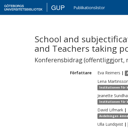
GUP
Publikationslistor
School and subjectifica
and Teachers taking pol
Konferensbidrag (offentliggjort, 
Författare
Eva
Reimers
|
Lena
Martinsso
Institutionen för
Jeanette
Sundhal
Institutionen för
David
Lifmark
|
Avdelningen ämne
Ulla
Lundqvist
|