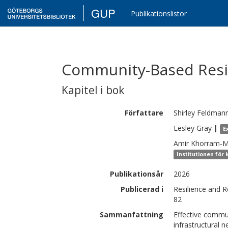
GUP
Publikationslistor
Community-Based Resi
Kapitel i bok
Författare
Shirley
Feldmann
Lesley
Gray
|
E
Amir
Khorram-
Institutionen för 
Publikationsår
2026
Publicerad i
Resilience and 
82
Sammanfattning
Effective commu
infrastructural 