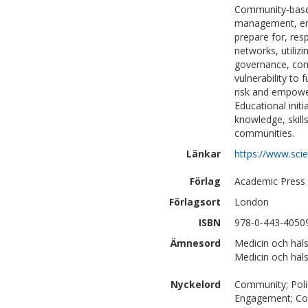
Community-based 
management, emp
prepare for, res
networks, utiliz
governance, com
vulnerability to 
risk and empower
Educational initi
knowledge, skill
communities.
Länkar
https://www.sc
Förlag
Academic Press
Förlagsort
London
ISBN
978-0-443-4050
Ämnesord
Medicin och häl
Medicin och häl
Nyckelord
Community; Poli
Engagement; Col