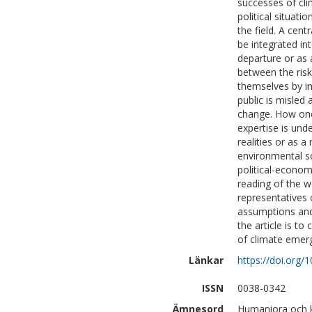
successes of cli
political situati
the field. A cen
be integrated int
departure or as 
between the risk
themselves by in
public is misled
change. How one
expertise is und
realities or as a
environmental so
political-econom
reading of the 
representatives 
assumptions and 
the article is to
of climate emerge
Länkar
https://doi.org/
ISSN
0038-0342
Ämnesord
Humaniora och ko