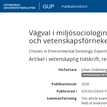
GUP
Publikationslistor
Vägval i miljösociologi
och vetenskapsförneke
Choices in Environmental Sociology: Experti
Artikel i vetenskaplig tidskrift
,
re
Författare
Johan
Söderber
Institutionen för 
Publikationsår
2026
Publicerad i
SOCIOLOGISK FO
Sammanfattning
The article exa
field of environ