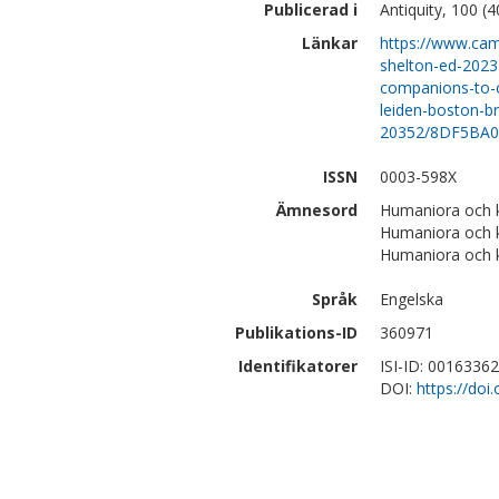
Publicerad i
Antiquity, 100 (
Länkar
https://www.camb
shelton-ed-2023-
companions-to-c
leiden-boston-b
20352/8DF5BA
ISSN
0003-598X
Ämnesord
Humaniora och k
Humaniora och k
Humaniora och k
Språk
Engelska
Publikations-ID
360971
Identifikatorer
ISI-ID: 0016336
DOI:
https://doi