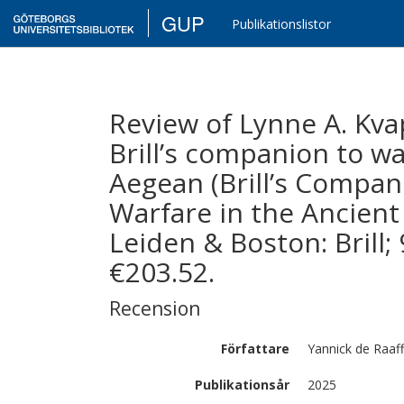
GUP
Publikationslistor
Review of Lynne A. Kvap
Brill’s companion to w
Aegean (Brill’s Compani
Warfare in the Ancient
Leiden & Boston: Brill
€203.52.
Recension
Författare
Yannick
de Raaff
Publikationsår
2025