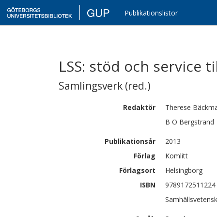
GUP
Publikationslistor
LSS: stöd och service t
Samlingsverk (red.)
Redaktör
Therese
Bäckm
B O
Bergstrand
Publikationsår
2013
Förlag
Komlitt
Förlagsort
Helsingborg
ISBN
9789172511224
Samhällsvetenska