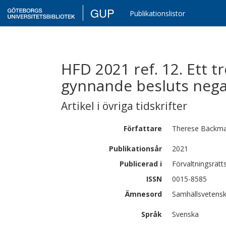
GUP
Publikationslistor
HFD 2021 ref. 12. Ett 
gynnande besluts negat
Artikel i övriga tidskrifter
Författare
Therese
Bäckm
Publikationsår
2021
Publicerad i
Förvaltningsrätts
ISSN
0015-8585
Ämnesord
Samhällsvetenska
Språk
Svenska