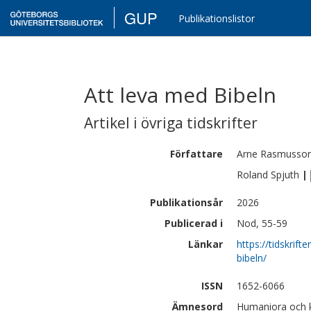
GUP
Publikationslistor
Att leva med Bibeln
Artikel i övriga tidskrifter
Författare
Arne
Rasmusso
Roland
Spjuth
|
Publikationsår
2026
Publicerad i
Nod, 55-59
Länkar
https://tidskrif
bibeln/
ISSN
1652-6066
Ämnesord
Humaniora och ko