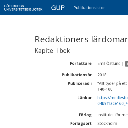
GUP
Publikationslistor
Redaktioners lärdomar
Kapitel i bok
Författare
Emil
Östlund
|
Publikationsår
2018
Publicerad i
”Allt tyder på e
140-160
Länkar
https://mediestu
04b9f1ace160_
Förlag
Institutet för me
Förlagsort
Stockholm