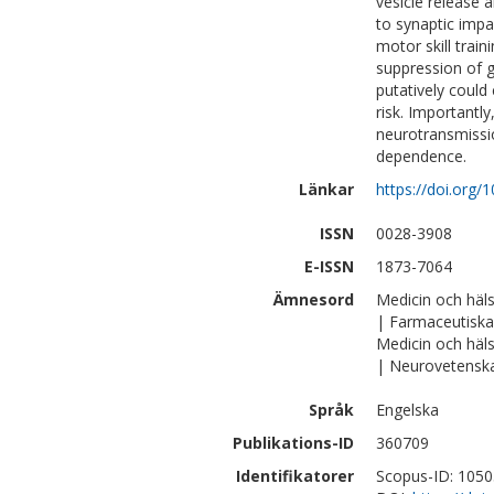
vesicle release
to synaptic impa
motor skill trai
suppression of 
putatively could
risk. Importantly
neurotransmissio
dependence.
Länkar
https://doi.org
ISSN
0028-3908
E-ISSN
1873-7064
Ämnesord
Medicin och häl
| Farmaceutiska
Medicin och häl
| Neurovetensk
Språk
Engelska
Publikations-ID
360709
Identifikatorer
Scopus-ID: 105