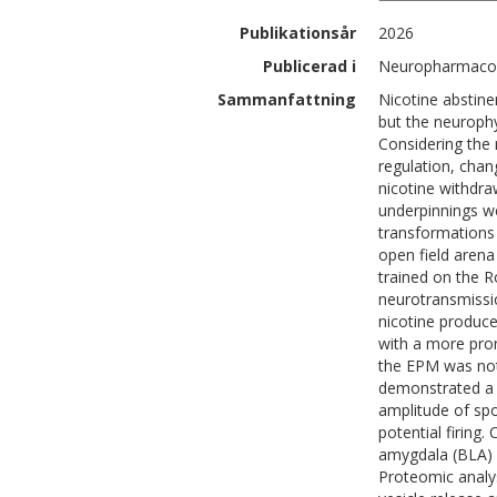
Publikationsår
2026
Publicerad i
Neuropharmacol
Sammanfattning
Nicotine abstine
but the neurophy
Considering the 
regulation, cha
nicotine withdra
underpinnings w
transformations 
open field arena
trained on the Ro
neurotransmissio
nicotine produce
with a more pron
the EPM was not 
demonstrated a 
amplitude of sp
potential firing
amygdala (BLA) 
Proteomic analys