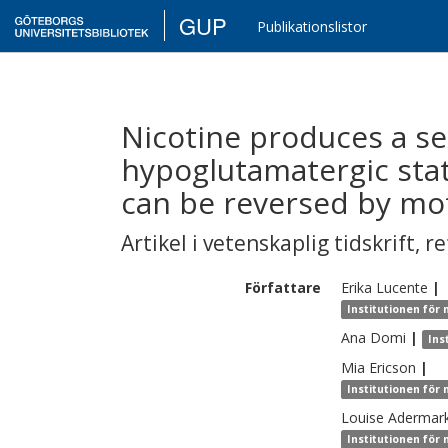
GUP
Publikationslistor
Nicotine produces a se
hypoglutamatergic sta
can be reversed by moto
Artikel i vetenskaplig tidskrift
,
re
Författare
Erika
Lucente
|
Institutionen för
Ana
Domi
|
Ins
Mia
Ericson
|
Institutionen för
Louise
Adermar
Institutionen för