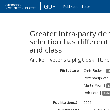
GUP
Publikationslistor
Greater intra-party de
selection has different
and class
Artikel i vetenskaplig tidskrift
,
re
Författare
Chris
Butler
|
E
Rozemarijn
van 
Marta
Miori
|
E
Rob
Ford
|
Exte
Publikationsår
2026
Publicerad i
ELECTORAL STUD