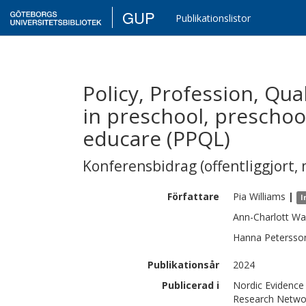
GUP
Publikationslistor
Policy, Profession, Qua
in preschool, preschoo
educare (PPQL)
Konferensbidrag (offentliggjort, 
Författare
Pia
Williams
|
I
Ann-Charlott
Wa
Hanna
Petersso
Publikationsår
2024
Publicerad i
Nordic Evidence
Research Networ