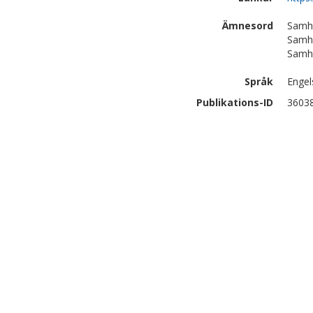
Ämnesord
Samhä
Samhä
Samhä
Språk
Engel
Publikations-ID
3603