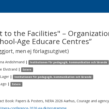
to the Facilities" – Organizati
hool-Age Educare Centres”
gjort, men ej förlagsutgivet)
ina
Andishmand
|
Institutionen för pedagogik, kommunikation och lärande
ne
Elvstrand
|
Extern
Lager
|
Institutionen för pedagogik, kommunikation och lärande
Lago
|
Extern
act Book: Papers & Posters, NERA 2026 Aarhus, Courage and agency i
://nera-conference-2026.via.dk/programme