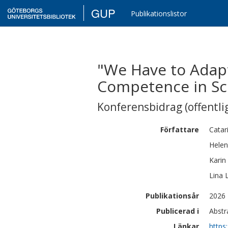
GUP
Publikationslistor
"We Have to Adapt 
Competence in Sc
Konferensbidrag (offentlig
Författare
Catar
Hele
Karin
Lina
Publikationsår
2026
Publicerad i
Abstr
Länkar
https