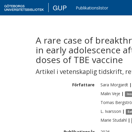
GUP
Publikationslistor
A rare case of breakth
in early adolescence af
doses of TBE vaccine
Artikel i vetenskaplig tidskrift
,
re
Författare
Sara
Morgardt
|
Malin
Veje
|
Ins
Tomas
Bergstr
L.
Ivarsson
|
Ex
Marie
Studahl
|
Publikationsår
2026