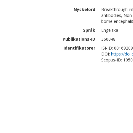
Nyckelord
Breakthrough infe
antibodies, Non-
borne encephalit
Språk
Engelska
Publikations-ID
360048
Identifikatorer
ISI-ID: 0016920
DOI:
https://doi
Scopus-ID: 105