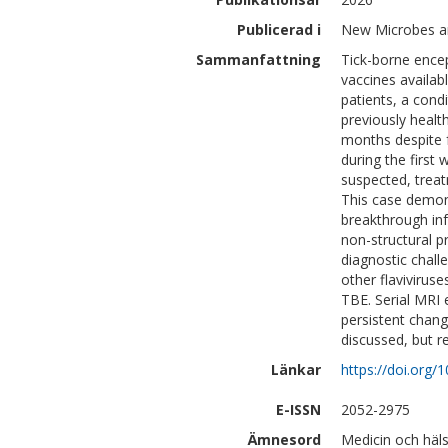
Publicerad i
New Microbes an
Sammanfattning
Tick-borne encep
vaccines availab
patients, a condi
previously health
months despite f
during the first
suspected, trea
This case demon
breakthrough inf
non-structural pr
diagnostic chall
other flavivirus
TBE. Serial MRI
persistent chang
discussed, but r
Länkar
https://doi.org/
E-ISSN
2052-2975
Ämnesord
Medicin och häls