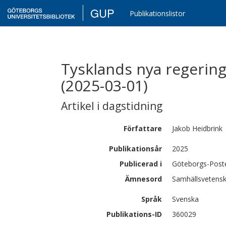
GUP
Publikationslistor
Tysklands nya regering 
(2025-03-01)
Artikel i dagstidning
Författare
Jakob
Heidbrink
Publikationsår
2025
Publicerad i
Göteborgs-Post
Ämnesord
Samhällsvetenska
Språk
Svenska
Publikations-ID
360029