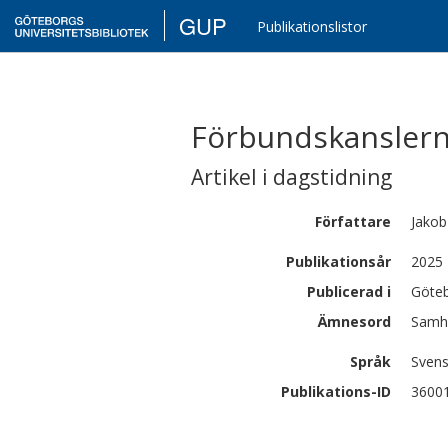
GUP
Publikationslistor
Förbundskanslern 
Artikel i dagstidning
Författare
Jakob
Publikationsår
2025
Publicerad i
Göte
Ämnesord
Samhä
Språk
Sven
Publikations-ID
3600