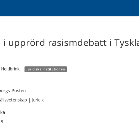
i upprörd rasismdebatt i Tyskl
Heidbrink
|
Juridiska institutionen
borgs-Posten
llsvetenskap | Juridik
ska
19