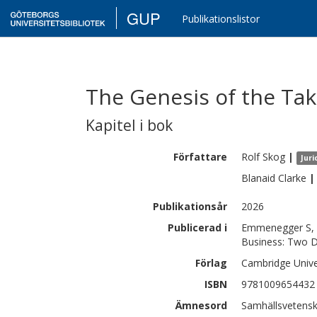
GUP
Publikationslistor
The Genesis of the Tak
Kapitel i bok
Författare
Rolf
Skog
|
Juri
Blanaid
Clarke
|
Publikationsår
2026
Publicerad i
Emmenegger S, W
Business: Two D
Förlag
Cambridge Unive
ISBN
9781009654432
Ämnesord
Samhällsvetenska