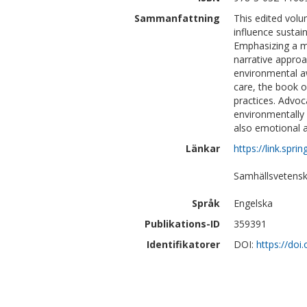
Sammanfattning
This edited vol
influence sustai
Emphasizing a mu
narrative appro
environmental a
care, the book of
practices. Advoca
environmentally 
also emotional a
Länkar
https://link.sp
Samhällsvetensk
Språk
Engelska
Publikations-ID
359391
Identifikatorer
DOI:
https://doi