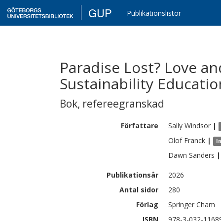
GUP
Publikationslistor
Paradise Lost? Love and
Sustainability Educatio
Bok
,
refereegranskad
Författare
Sally
Windsor
|
Olof
Franck
|
I
Dawn
Sanders
|
Publikationsår
2026
Antal sidor
280
Förlag
Springer Cham
ISBN
978-3-032-1168