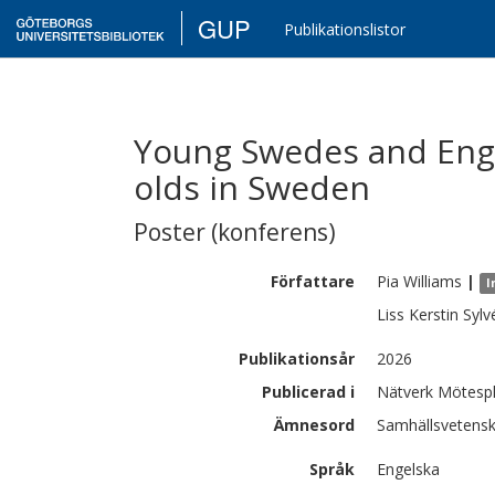
GUP
Publikationslistor
Young Swedes and Engl
olds in Sweden
Poster (konferens)
Författare
Pia
Williams
|
I
Liss Kerstin
Sylv
Publikationsår
2026
Publicerad i
Nätverk Mötespl
Ämnesord
Samhällsvetensk
Språk
Engelska