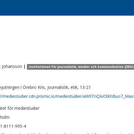
t
Johansson
|
Institutionen för journalistik, medier och kommunikation (JMG)
jutningen i Örebro Kris, journalistik, etik, 13-21
://mediestudier.cdn.prismic.io/mediestudier/aW9TnQIvOtkhBuo7_
tutet för mediestudier
kholm
1-8111-995-4