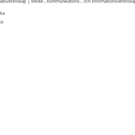
llsvetenskap | Medie-, kommunikations-, och informationsvetenska
ska
59