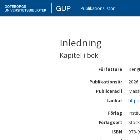
GUP
Publikationslistor
Inledning
Kapitel i bok
Författare
Beng
Publikationsår
2026
Publicerad i
Massk
Länkar
https
Förlag
Insti
Förlagsort
Stoc
ISBN
978-9