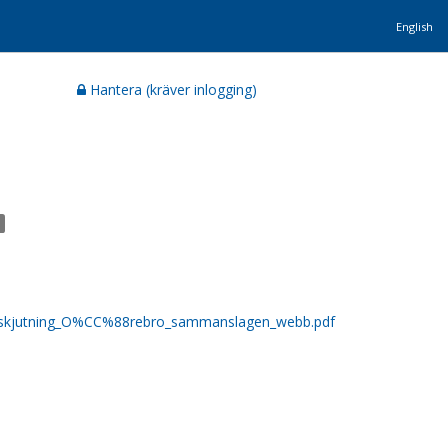
English
Hantera (kräver inlogging)
Masskjutning_O%CC%88rebro_sammanslagen_webb.pdf