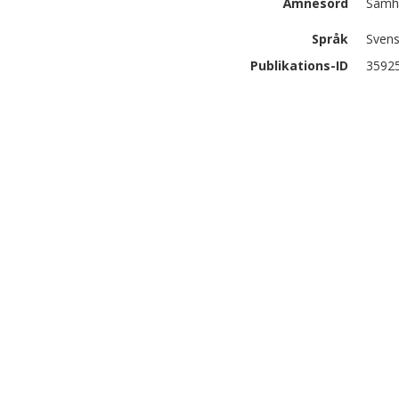
Ämnesord
Samhä
Språk
Sven
Publikations-ID
3592