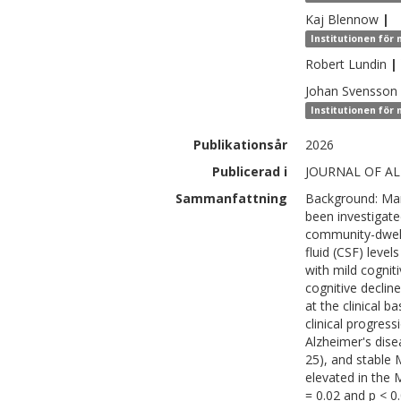
Kaj
Blennow
|
Institutionen för
Robert
Lundin
|
Johan
Svensson
Institutionen för 
Publikationsår
2026
Publicerad i
JOURNAL OF AL
Sammanfattning
Background: Mar
been investigate
community-dwelli
fluid (CSF) leve
with mild cognit
cognitive declin
at the clinical 
clinical progress
Alzheimer's dis
25), and stable 
elevated in the
= 0.02 and p < 0