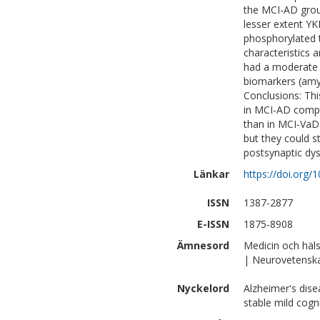
the MCI-AD group
lesser extent YKL
phosphorylated t
characteristics 
had a moderate 
biomarkers (amyl
Conclusions: Th
in MCI-AD compa
than in MCI-VaD
but they could st
postsynaptic dy
Länkar
https://doi.org
ISSN
1387-2877
E-ISSN
1875-8908
Ämnesord
Medicin och häl
| Neurovetensk
Nyckelord
Alzheimer's dise
stable mild cogn