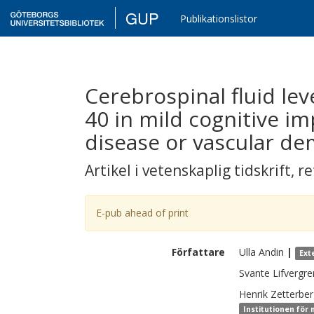
GUP
Publikationslistor
Cerebrospinal fluid le
40 in mild cognitive i
disease or vascular de
Artikel i vetenskaplig tidskrift
,
re
E-pub ahead of print
Författare
Ulla
Andin
|
Ext
Svante
Lifvergre
Henrik
Zetterbe
Institutionen för