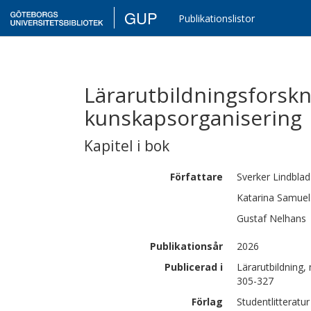
GUP
Publikationslistor
Lärarutbildningsforsk
kunskapsorganisering
Kapitel i bok
Författare
Sverker
Lindblad
Katarina
Samuel
Gustaf
Nelhans
Publikationsår
2026
Publicerad i
Lärarutbildning,
305-327
Förlag
Studentlitteratur