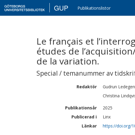
GUP
Publikationslistor
Le français et l’interr
études de l’acquisition
de la variation.
Special / temanummer av tidskrif
Redaktör
Gudrun
Ledegen
Christina
Lindqvi
Publikationsår
2025
Publicerad i
Linx
Länkar
https://doi.org