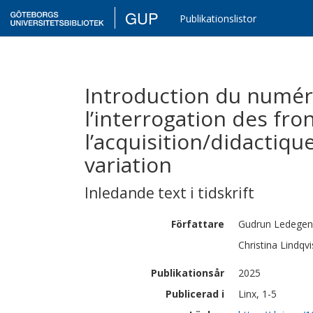
GUP
Publikationslistor
Introduction du numér
l’interrogation des fro
l’acquisition/didactique
variation
Inledande text i tidskrift
Författare
Gudrun
Ledegen
Christina
Lindqvi
Publikationsår
2025
Publicerad i
Linx, 1-5