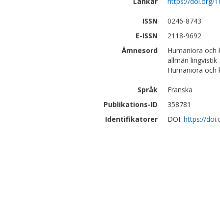
Länkar
https://doi.org
ISSN
0246-8743
E-ISSN
2118-9692
Ämnesord
Humaniora och k
allmän lingvistik
Humaniora och ko
Språk
Franska
Publikations-ID
358781
Identifikatorer
DOI:
https://do