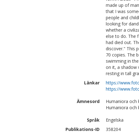
made up of many 
that I was someo
people and chil
looking for dand
whether a civili
else to do. The 
had died out. The
discover." This 
70 copies. The b
swimming in the 
on it, a shadow 
resting in tall gr
Länkar
https://www.foto
https://www.fot
Ämnesord
Humaniora och k
Humaniora och k
Språk
Engelska
Publikations-ID
358204