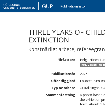
GUP
Publikationslistor
THREE YEARS OF CHIL
EXTINCTION
Konstnärligt arbete
,
refereegra
Författare
Helga
Härensta
HDK-Valand - Högs
Publikationsår
2025
Offentliggjord
Fotocentrum Ras
Typ av arbete
Utställningar, ev
Sammanfattning
A photo-based ex
the exhibition 
form. About: "I 