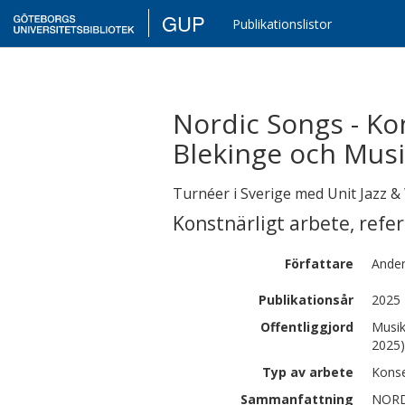
GUP
Publikationslistor
Nordic Songs - Ko
Blekinge och Musi
Turnéer i Sverige med Unit Jazz &
Konstnärligt arbete
,
refe
Författare
Ande
Publikationsår
2025
Offentliggjord
Musik
2025)
Typ av arbete
Konse
Sammanfattning
NORD