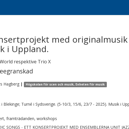
nsertprojekt med originalmusik
k i Uppland.
 World respektive Trio X
reegranskad
rs
Hagberg
|
Högskolan för scen och musik, Enheten för musik
 i Blekinge; Turné i Sydsverige. (5-10/3, 15/6, 23/7 - 2025). Musik i Up
rt, framträdanden, workshops
IC SONGS - ETT KONSERTPROJEKT MED ENSEMBLERNA UNIT JAZZ &