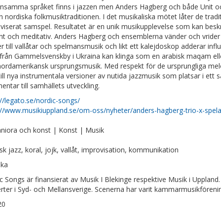
samma språket finns i jazzen men Anders Hagberg och både Unit och T
n nordiska folkmusiktraditionen. I det musikaliska mötet låter de tradit
viserat samspel. Resultatet är en unik musikupplevelse som kan beskr
nt och meditativ. Anders Hagberg och ensemblerna vänder och vrider på 
r till vallåtar och spelmansmusik och likt ett kalejdoskop adderar influen
 från Gammelsvenskby i Ukraina kan klinga som en arabisk maqam elle
ordamerikansk ursprungsmusik. Med respekt för de ursprungliga mel
ill nya instrumentala versioner av nutida jazzmusik som platsar i ett 
ntar till samhällets utveckling.
://legato.se/nordic-songs/
://www.musikiuppland.se/om-oss/nyheter/anders-hagberg-trio-x-spelar
iora och konst | Konst | Musik
sk jazz, koral, jojk, vallåt, improvisation, kommunikation
ska
c Songs är finansierat av Musik I Blekinge respektive Musik i Uppla
rter i Syd- och Mellansverige. Scenerna har varit kammarmusikförenin
20