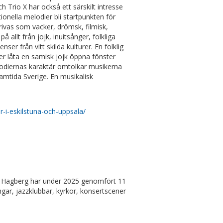
rio X har också ett särskilt intresse
ionella melodier bli startpunkten för
ivas som vacker, drömsk, filmisk,
allt från jojk, inuitsånger, folkliga
ser från vitt skilda kulturer. En folklig
r låta en samisk jojk öppna fönster
odiernas karaktär omtolkar musikerna
samtida Sverige. En musikalisk
-i-eskilstuna-och-uppsala/
nd. Hagberg har under 2025 genomfört 11
gar, jazzklubbar, kyrkor, konsertscener