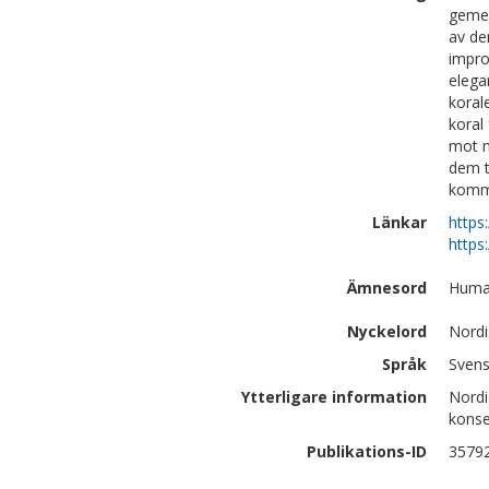
gemen
av de
impro
elega
korale
koral
mot n
dem t
komme
Länkar
https
https
Ämnesord
Human
Nyckelord
Nordi
Språk
Sven
Ytterligare information
Nordi
konse
Publikations-ID
3579