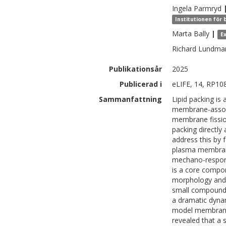
Ingela
Parmryd
Institutionen för 
Marta
Bally
|
E
Richard
Lundma
Publikationsår
2025
Publicerad i
eLIFE, 14, RP10
Sammanfattning
Lipid packing is 
membrane-associ
membrane fission
packing directly
address this by 
plasma membrane 
mechano-respons
is a core compon
morphology and 
small compound 
a dramatic dynam
model membranes
revealed that a