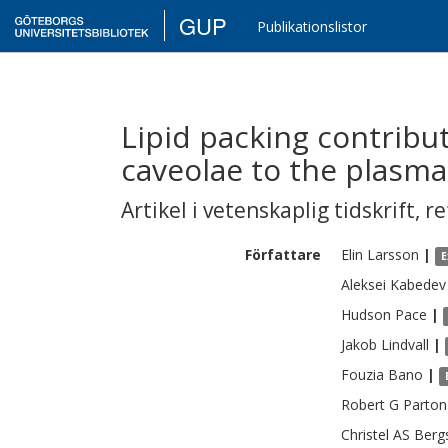
GUP
Publikationslistor
Lipid packing contribu
caveolae to the plas
Artikel i vetenskaplig tidskrift
,
re
Författare
Elin
Larsson
|
E
Aleksei
Kabedev
Hudson
Pace
|
Jakob
Lindvall
|
Fouzia
Bano
|
Robert G
Parton
Christel AS
Berg