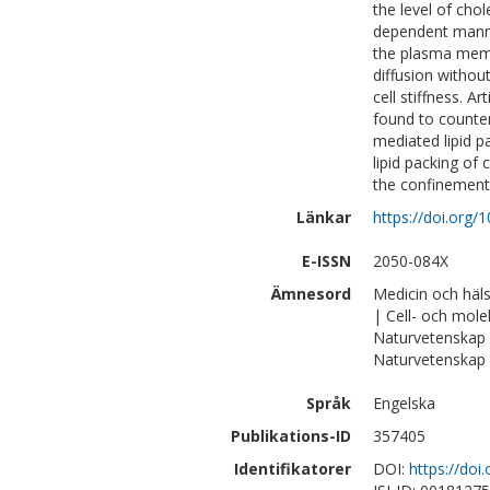
the level of chol
dependent manne
the plasma membr
diffusion withou
cell stiffness. A
found to counte
mediated lipid p
lipid packing of
the confinement
Länkar
https://doi.org/
E-ISSN
2050-084X
Ämnesord
Medicin och häl
| Cell- och mole
Naturvetenskap |
Naturvetenskap |
Språk
Engelska
Publikations-ID
357405
Identifikatorer
DOI:
https://doi