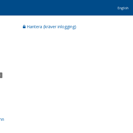
English
Hantera (kräver inlogging)
)
nn