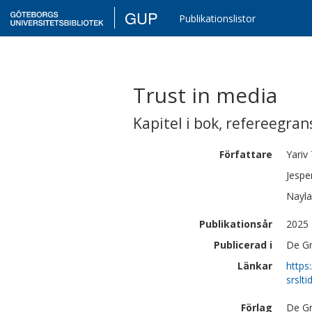
GUP
Publikationslistor
Trust in media
Kapitel i bok
,
refereegran
Författare
Yariv
Jespe
Nayla
Publikationsår
2025
Publicerad i
De Gr
Länkar
https
srsl
Förlag
De Gr