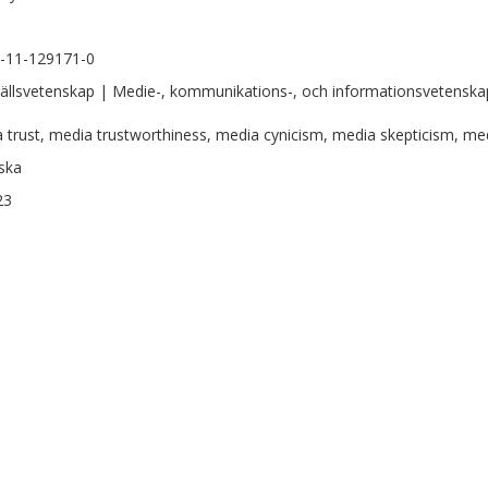
-11-129171-0
llsvetenskap | Medie-, kommunikations-, och informationsvetenska
 trust, media trustworthiness, media cynicism, media skepticism, medi
ska
23