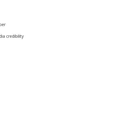
per
a credibility