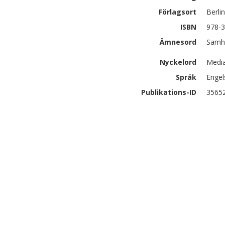
Förlagsort
Berlin
ISBN
978-3
Ämnesord
Samhä
Nyckelord
Media
Språk
Engel
Publikations-ID
3565