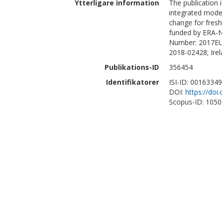
Ytterligare information
The publication 
integrated model
change for fresh
funded by ERA-N
Number: 2017EU
2018-02428; Ire
Publikations-ID
356454
Identifikatorer
ISI-ID: 0016334
DOI:
https://doi
Scopus-ID: 105