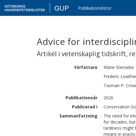
GUP
Publikationslistor
Advice for interdiscipl
Artikel i vetenskaplig tidskrift
,
re
Författare
Marie
Stenseke
Frederic Lowthe
Tasman P.
Crow
Publikationsår
2026
Publicerad i
Conservation Sci
Sammanfattning
The need for int
for decades, but
tardiness might b
means in practic