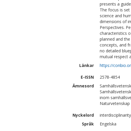
presents a guide 
The focus is set
science and huma
dimensions of im
Perspectives. P
characteristics 
planned and the 
concepts, and fr
no detailed bluep
mutual respect a
Länkar
https://conbio.o
E-ISSN
2578-4854
Ämnesord
Samhällsvetensk
Samhällsvetensk
inom samhällsv
Naturvetenskap 
Nyckelord
interdisciplinari
Språk
Engelska