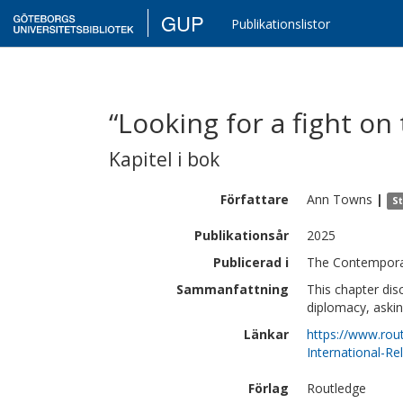
GUP
Publikationslistor
“Looking for a fight on
Kapitel i bok
Författare
Ann
Towns
|
St
Publikationsår
2025
Publicerad i
The Contemporar
Sammanfattning
This chapter dis
diplomacy, askin
Länkar
https://www.rou
International-R
Förlag
Routledge