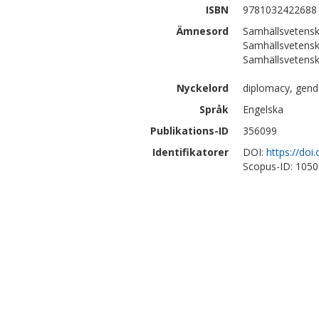
ISBN
9781032422688
Ämnesord
Samhällsvetensk
Samhällsvetensk
Samhällsvetens
Nyckelord
diplomacy, gender
Språk
Engelska
Publikations-ID
356099
Identifikatorer
DOI:
https://do
Scopus-ID: 105