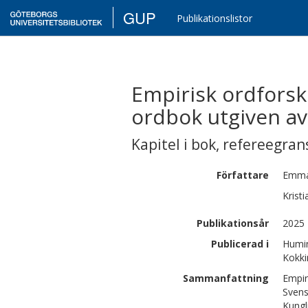
GUP
Publikationslistor
Empirisk ordforsk
ordbok utgiven a
Kapitel i bok
,
refereegran
Författare
Emm
Kristi
Publikationsår
2025
Publicerad i
Humin
Kokki
Sammanfattning
Empir
Svens
Kungl