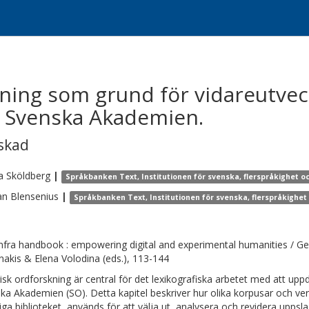
ning som grund för vidareutvec
v Svenska Akademien.
skad
a
Sköldberg
|
Språkbanken Text, Institutionen för svenska, flerspråkighet o
an
Blensenius
|
Språkbanken Text, Institutionen för svenska, flerspråkighet
fra handbook : empowering digital and experimental humanities / G
nakis & Elena Volodina (eds.), 113-144
isk ordforskning är central för det lexikografiska arbetet med att up
ka Akademien (SO). Detta kapitel beskriver hur olika korpusar och ve
iga biblioteket, används för att välja ut, analysera och revidera uppsl