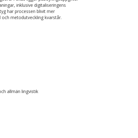
ingar, inklusive digitaliseringens
yg har processen blivit mer
l och metodutveckling kvarstår.
h allmän lingvistik