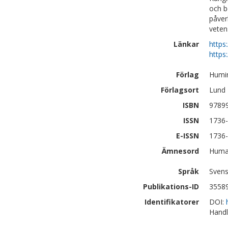
och b
påver
veten
Länkar
https
https
Förlag
Humi
Förlagsort
Lund
ISBN
9789
ISSN
1736
E-ISSN
1736
Ämnesord
Human
Språk
Sven
Publikations-ID
3558
Identifikatorer
DOI:
Handl