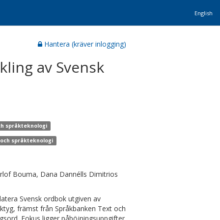
English
Hantera (kräver inlogging)
kling av Svensk
ch språkteknologi
 och språkteknologi
erlof Bouma, Dana Dannélls Dimitrios
pdatera Svensk ordbok utgiven av
rktyg, främst från Språkbanken Text och
agsord. Fokus ligger påböjningsuppgifter