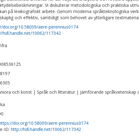
etydelsebeskrivningar. Vi diskuterar metodologiska och praktiska utman
kan på lexikografiskt arbete. Genom moderna språkteknologiska verkt
skaplig och effektiv, samtidigt som behovet av ytterligare textmateria
://doi.org/10.58009/aere-perennius0174
://hdl.handle.net/10062/117342
nfra
908536125
-8197
-6305
iora och konst | Språk och litteratur | Jämförande språkvetenskap oc
ska
90
https://doi.org/10.58009/aere-perennius0174
e-ID:
http://hdl.handle.net/10062/117342