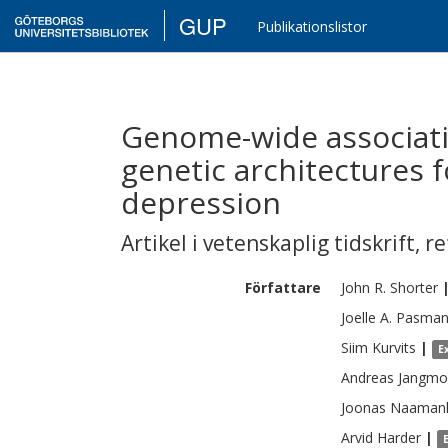
GUP
Publikationslistor
Genome-wide associatio
genetic architectures f
depression
Artikel i vetenskaplig tidskrift
,
re
Författare
John R.
Shorter
Joelle A.
Pasma
Siim
Kurvits
|
E
Andreas
Jangmo
Joonas
Naaman
Arvid
Harder
|