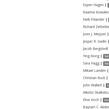
Espen
Hagen
|
Kaarina
Kowale
Nelli
Frilander
|
Richard
Zetterb
Joeri J.
Meijsen
|
Jesper R.
Gadin
Jacob
Bergstedt
Ying
Xiong
|
Ex
Sara
Hagg
|
Ex
Mikael
Landén
|
Christian
Ruck
|
John
Wallert
|
E
Alkistis
Skalkido
Elise
Koch
|
Ext
Bayram C.
Akden