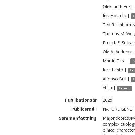
Oleksandr
Frei
|
Iiris
Hovatta
|
E
Ted
Reichborn-
Thomas M.
Wer
Patrick F.
Sulliva
Ole A.
Andreass
Martin
Tesli
|
E
Kelli
Lehto
|
Ex
Alfonso
Buil
|
E
Yi
Lu
|
Extern
Publikationsår
2025
Publicerad i
NATURE GENETIC
Sammanfattning
Major depressiv
complex etiolog
clinical characte