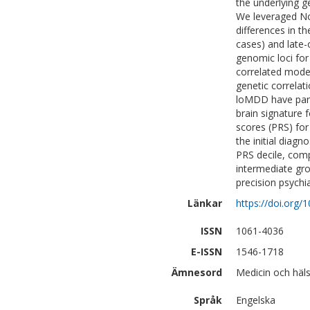
the underlying g
We leveraged Nor
differences in t
cases) and late
genomic loci fo
correlated modera
genetic correlat
loMDD have parti
brain signature 
scores (PRS) for
the initial diagn
PRS decile, com
intermediate gro
precision psych
Länkar
https://doi.org
ISSN
1061-4036
E-ISSN
1546-1718
Ämnesord
Medicin och häls
Språk
Engelska