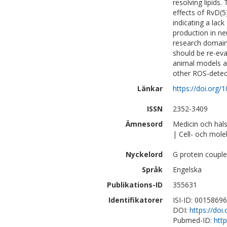
resolving lipids.
effects of RvD(5)
indicating a lack
production in ne
research domain
should be re-eva
animal models an
other ROS-detec
Länkar
https://doi.org/
ISSN
2352-3409
Ämnesord
Medicin och häl
| Cell- och mole
Nyckelord
G protein couple
Språk
Engelska
Publikations-ID
355631
Identifikatorer
ISI-ID: 0015869
DOI:
https://doi
Pubmed-ID:
htt