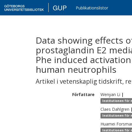
GUP
Publikationslistor
Data showing effects o
prostaglandin E2 media
Phe induced activation
human neutrophils
Artikel i vetenskaplig tidskrift
,
re
Författare
Wenyan
Li
|
Institutionen för
Claes
Dahlgren
Institutionen för
Huamei
Forsma
Institutionen för