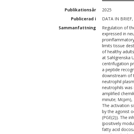
Publikationsår
2025
Publicerad i
DATA IN BRIEF,
Sammanfattning
Regulation of t
expressed in neu
proinflammatory 
limits tissue de
of healthy adult
at Sahlgrenska U
centrifugation p
a peptide recogn
downstream of t
neutrophil plas
neutrophils was 
amplified chemil
minute; Mcpm), 
The activation s
by the agonist o
(PGE(2)). The in
(positively mod
fatty acid doco