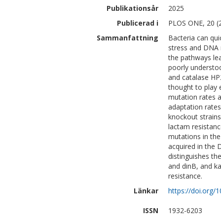
Publikationsår
2025
Publicerad i
PLOS ONE, 20 (
Sammanfattning
Bacteria can quic
stress and DNA r
the pathways le
poorly understoo
and catalase HP2
thought to play 
mutation rates a
adaptation rates
knockout strains
lactam resistance
mutations in th
acquired in the D
distinguishes th
and dinB, and k
resistance.
Länkar
https://doi.org/
ISSN
1932-6203