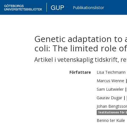
GUP
Publikationslistor
Genetic adaptation to a
coli: The limited role o
Artikel i vetenskaplig tidskrift
,
re
Författare
Lisa
Teichmann
Marcus
Wenne
Sam
Luitwieler
|
Gaurav
Dugar
|
Johan
Bengtsso
Institutionen för
Benno
ter Kuile