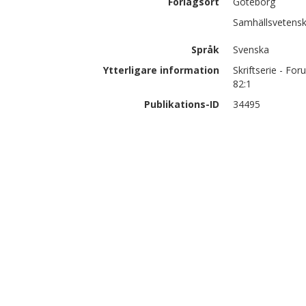
Förlagsort
Göteborg
Samhällsvetensk
Språk
Svenska
Ytterligare information
Skriftserie - Fo
82:1
Publikations-ID
34495