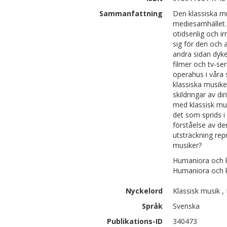
Sammanfattning
Den klassiska mu
mediesamhället.
otidsenlig och i
sig för den och
andra sidan dyk
filmer och tv-se
operahus i våra 
klassiska musike
skildringar av di
med klassisk mus
det som sprids 
förståelse av den
utsträckning rep
musiker?
Humaniora och k
Humaniora och 
Nyckelord
Klassisk musik ,
Språk
Svenska
Publikations-ID
340473