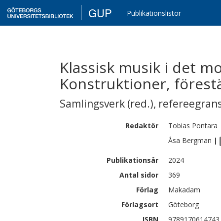
GUP
Publikationslistor
Klassisk musik i det 
Konstruktioner, förestä
Samlingsverk (red.)
,
refereegran
Redaktör
Tobias
Pontara
Åsa
Bergman
|
Publikationsår
2024
Antal sidor
369
Förlag
Makadam
Förlagsort
Göteborg
ISBN
9789170614743