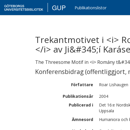
GUP
Publikationslistor
Trekantmotivet i <i> 
</i> av Ji&#345;í Karás
The Threesome Motif in <i> Romány t&#345;
Konferensbidrag (offentliggjort, 
Författare
Roar
Lishaugen
Publikationsår
2004
Publicerad i
Det 16:e Nordisk
Uppsala
Ämnesord
Humaniora och ko