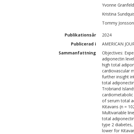
Yvonne
Granfeld
Kristina
Sundqui
Tommy
Jonsson
Publikationsår
2024
Publicerad i
AMERICAN JOU
Sammanfattning
Objectives: Expe
adiponectin leve
high total adipo
cardiovascular m
further insight 
total adiponecti
Trobriand Islan
cardiometabolic 
of serum total a
Kitavans (n = 10
Multivariable li
total adiponecti
type 2 diabetes,
lower for Kitav