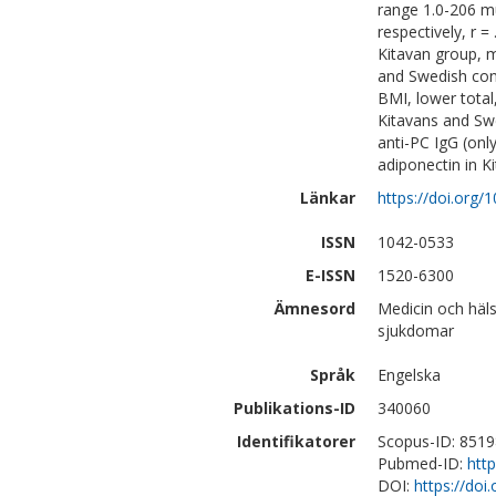
range 1.0-206 m
respectively, r =
Kitavan group, m
and Swedish cont
BMI, lower total,
Kitavans and Sw
anti-PC IgG (onl
adiponectin in K
Länkar
https://doi.org/
ISSN
1042-0533
E-ISSN
1520-6300
Ämnesord
Medicin och häls
sjukdomar
Språk
Engelska
Publikations-ID
340060
Identifikatorer
Scopus-ID: 851
Pubmed-ID:
htt
DOI:
https://doi