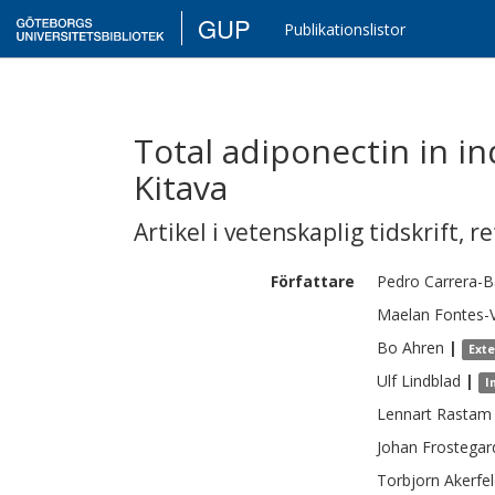
GUP
Publikationslistor
Total adiponectin in i
Kitava
Artikel i vetenskaplig tidskrift
,
re
Författare
Pedro
Carrera-B
Maelan
Fontes-V
Bo
Ahren
|
Ext
Ulf
Lindblad
|
I
Lennart
Rastam
Johan
Frostegar
Torbjorn
Akerfel