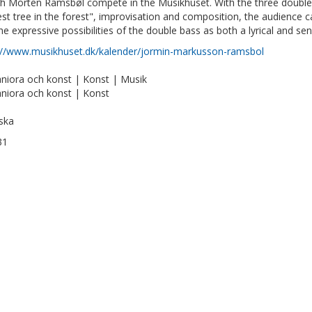
h Morten Ramsbøl compete in the Musikhuset. With the three double b
st tree in the forest", improvisation and composition, the audience c
the expressive possibilities of the double bass as both a lyrical and sen
://www.musikhuset.dk/kalender/jormin-markusson-ramsbol
iora och konst | Konst | Musik
iora och konst | Konst
ska
31