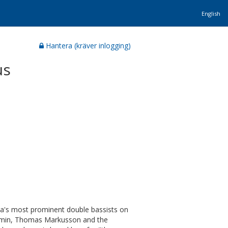
English
Hantera (kräver inlogging)
us
via's most prominent double bassists on
ormin, Thomas Markusson and the