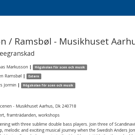
on / Ramsbøl - Musikhuset Aarh
reegranskad
as
Markusson
|
Högskolan för scen och musik
en
Ramsbøl
|
Extern
rs
Jormin
|
Högskolan för scen och musik
cenen - Musikhuset Aarhus, Dk 240718
rt, framträdanden, workshops
ening with three sublime double bass players. Join three of Scandina
p, melodic and exciting musical journey when the Swedish Anders J