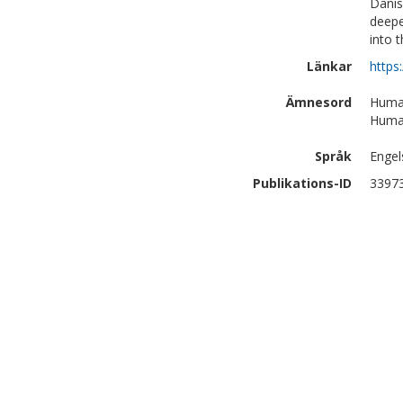
Danis
deepe
into 
Länkar
https
Ämnesord
Human
Human
Språk
Engel
Publikations-ID
3397