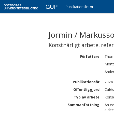
GUP
Publikationslistor
Jormin / Markuss
Konstnärligt arbete
,
refe
Författare
Thom
Mort
Ande
Publikationsår
2024
Offentliggjord
Cafés
Typ av arbete
Konse
Sammanfattning
An ev
a dee