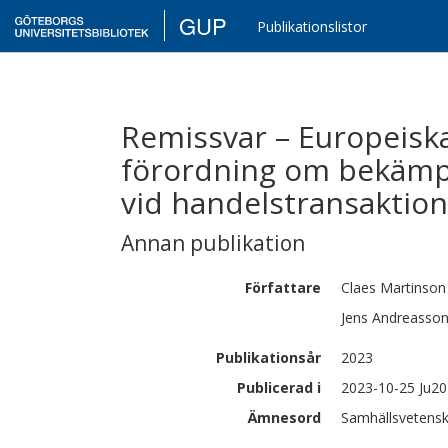
GUP
Publikationslistor
Remissvar – Europeiska
förordning om bekämp
vid handelstransaktio
Annan publikation
Författare
Claes
Martinson
Jens
Andreasso
Publikationsår
2023
Publicerad i
2023-10-25 Ju2
Ämnesord
Samhällsvetenska